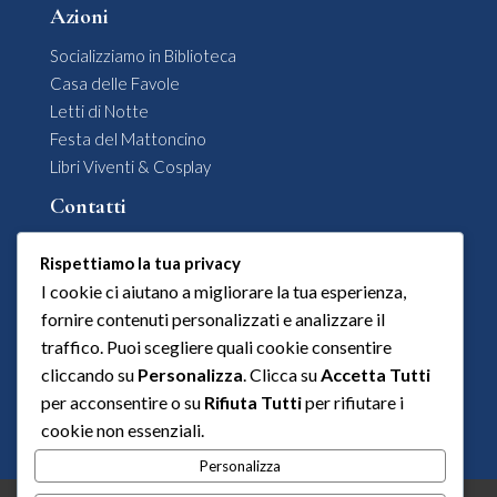
Azioni
Socializziamo in Biblioteca
Casa delle Favole
Letti di Notte
Festa del Mattoncino
Libri Viventi & Cosplay
Contatti
Comune di Siderno

Rispettiamo la tua privacy
Area 1 – Affari Generali
I cookie ci aiutano a migliorare la tua esperienza,
Ufficio Associazioni e Spettacoli
fornire contenuti personalizzati e analizzare il
Siderno (RC), Calabria
traffico. Puoi scegliere quali cookie consentire
protocollo@comune.siderno.rc.it

cliccando su
Personalizza
. Clicca su
Accetta Tutti
+39 0964 345242

per acconsentire o su
Rifiuta Tutti
per rifiutare i
cookie non essenziali.
Personalizza