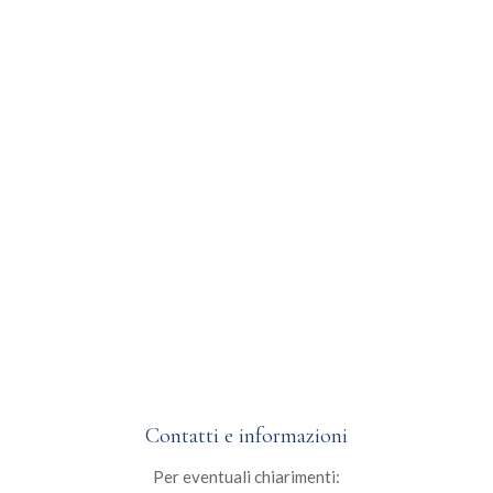
Partecipa entro il 13 Aprile 2026
Libera la tua creatività e racconta la tua storia. Il tuo
talento merita di essere scoperto.
SCARICA IL BANDO
SCARICA LA DOMANDA DI
PARTECIPAZIONE
Contatti e informazioni
Per eventuali chiarimenti: