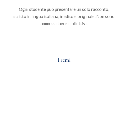
Ogni studente può presentare un solo racconto,
scritto in lingua italiana, inedito e originale. Non sono
ammessi lavori collettivi.
Premi
1° CLASSIFICATO
€ 600
2° CLASSIFICATO
€ 250