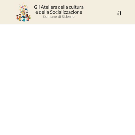
Contest di Scrittura
Creativa "Armando
La Torre"
Racconta la tua storia. Libera la
tua creatività.