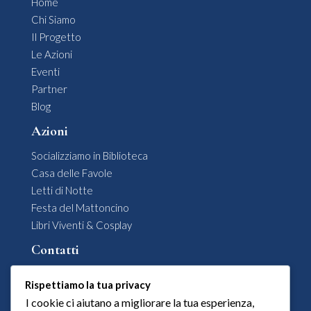
Home
Chi Siamo
Il Progetto
Le Azioni
Eventi
Partner
Blog
Azioni
Socializziamo in Biblioteca
Casa delle Favole
Letti di Notte
Festa del Mattoncino
Libri Viventi & Cosplay
Contatti
Comune di Siderno

Rispettiamo la tua privacy
Area 1 – Affari Generali
I cookie ci aiutano a migliorare la tua esperienza,
Ufficio Associazioni e Spettacoli