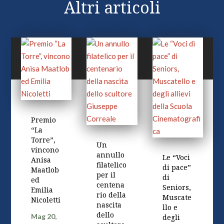
Altri articoli
Premio
“La
Torre”,
Un
vincono
annullo
Le “Voci
Anisa
filatelico
di pace”
Maatlob
per il
di
ed
centena
Seniors,
Emilia
rio della
Muscate
Nicoletti
nascita
llo e
dello
Mag 20,
degli