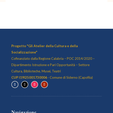
Progetto "Gli Atelier della Cultura e della
Socializzazione"
Cofinanziato dalla Regione Calabria – POC 2014/2020 –
Dipartimento Istruzione e Pari Opportunità – Settore
Cultura, Biblioteche, Musei, Teatri
CUP I19I25001730006
· Comune di Siderno (Capofila)
Navigazione