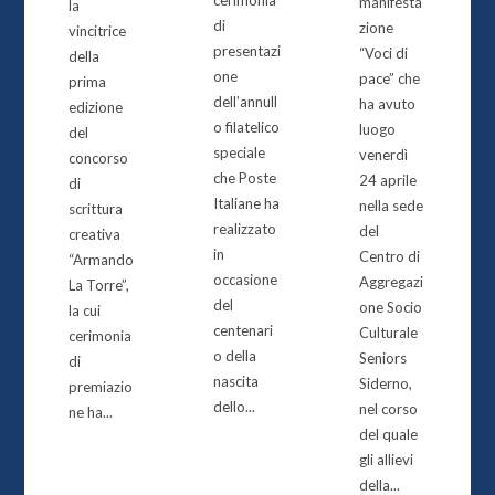
manifesta
la
di
zione
vincitrice
presentazi
“Voci di
della
one
pace” che
prima
dell’annull
ha avuto
edizione
o filatelico
luogo
del
speciale
venerdì
concorso
che Poste
24 aprile
di
Italiane ha
nella sede
scrittura
realizzato
del
creativa
in
Centro di
“Armando
occasione
Aggregazi
La Torre”,
del
one Socio
la cui
centenari
Culturale
cerimonia
o della
Seniors
di
nascita
Siderno,
premiazio
dello...
nel corso
ne ha...
del quale
gli allievi
della...