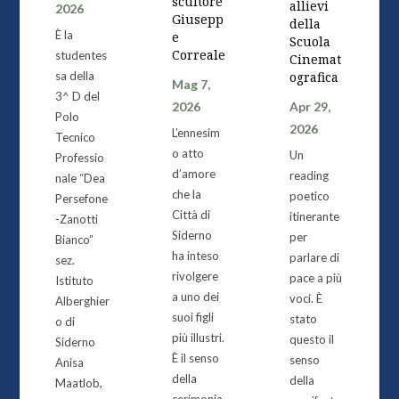
scultore
allievi
2026
Giusepp
della
È la
e
Scuola
Correale
studentes
Cinemat
sa della
ografica
Mag 7,
3^ D del
2026
Apr 29,
Polo
2026
L’ennesim
Tecnico
o atto
Un
Professio
d’amore
reading
nale “Dea
che la
poetico
Persefone
Città di
itinerante
-Zanotti
Siderno
per
Bianco”
ha inteso
parlare di
sez.
rivolgere
pace a più
Istituto
a uno dei
voci. È
Alberghier
suoi figli
stato
o di
più illustri.
questo il
Siderno
È il senso
senso
Anisa
della
della
Maatlob,
cerimonia